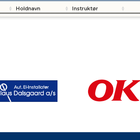
Holdnavn
Instruktør
IL