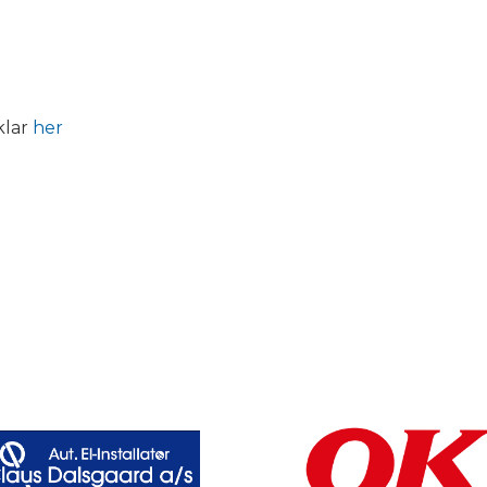
klar
her